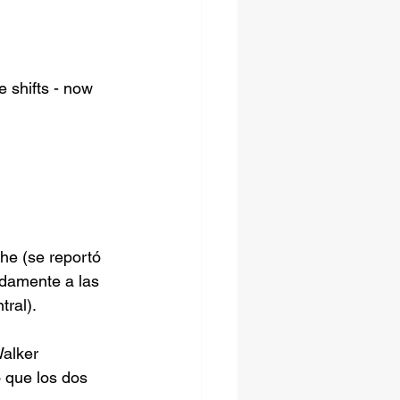
 shifts - now 
che (se reportó 
adamente a las 
tral).
Walker 
ó que los dos 