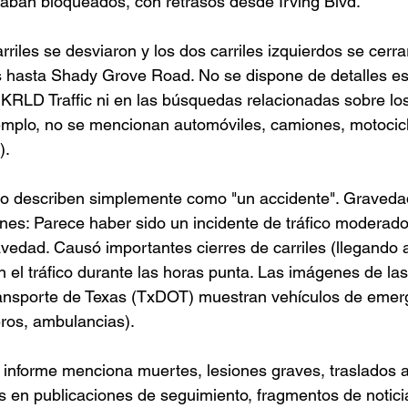
taban bloqueados, con retrasos desde Irving Blvd.
riles se desviaron y los dos carriles izquierdos se cerra
s hasta Shady Grove Road. No se dispone de detalles es
 KRLD Traffic ni en las búsquedas relacionadas sobre los
emplo, no se mencionan automóviles, camiones, motocicle
).
 lo describen simplemente como "un accidente". Graveda
ones: Parece haber sido un incidente de tráfico moderado
avedad. Causó importantes cierres de carriles (llegando 
en el tráfico durante las horas punta. Las imágenes de la
nsporte de Texas (TxDOT) muestran vehículos de emerg
eros, ambulancias).
informe menciona muertes, lesiones graves, traslados a
es en publicaciones de seguimiento, fragmentos de notici