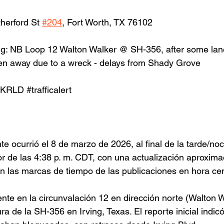
herford St 
#204
, Fort Worth, TX 76102
ng
: NB Loop 12 Walton Walker @ SH-356, after some lane
aken away due to a wreck - delays from Shady Grove
0KRLD
#trafficalert
nte ocurrió el 8 de marzo de 2026, al final de la tarde/no
or de las 4:38 p. m. CDT, con una actualización aproxim
n las marcas de tiempo de las publicaciones en hora cen
ente en la circunvalación 12 en dirección norte (Walton 
ra de la SH-356 en Irving, Texas. El reporte inicial indic