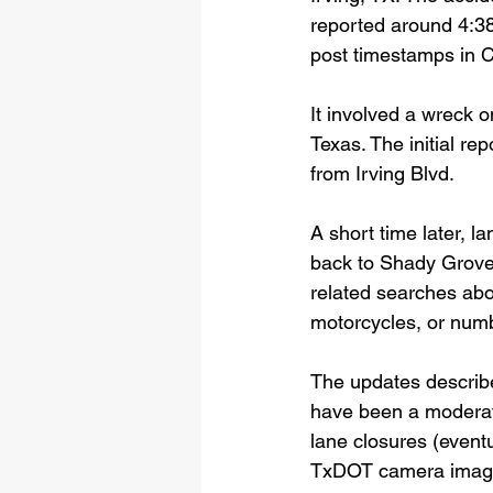
reported around 4:3
post timestamps in C
It involved a wreck 
Texas. The initial re
from Irving Blvd. 
A short time later, l
back to Shady Grove
related searches abou
motorcycles, or numb
The updates describe 
have been a moderate 
lane closures (eventu
TxDOT camera images