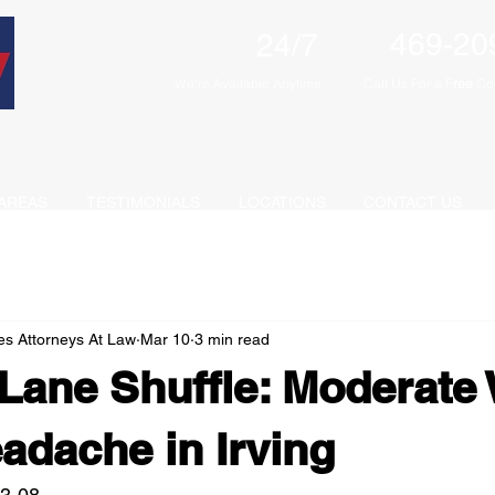
469-20
24/7
We're Available Anytime
Call Us For a F
ree
Con
AREAS
TESTIMONIALS
LOCATIONS
CONTACT US
es Attorneys At Law
Mar 10
3 min read
Lane Shuffle: Moderate
adache in Irving