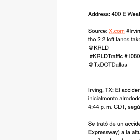
Address: 400 E Weat
Source: 
X.com
#Irvi
the 2 2 left lanes t
@KRLD
#KRLDTraffic
#108
@TxDOTDallas
Irving, TX: El accide
inicialmente alreded
4:44 p. m. CDT, segú
Se trató de un accid
Expressway) a la altu