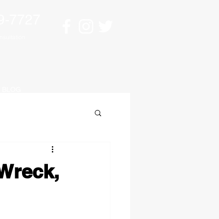
9-7727
sultation
BLOG
 Wreck,