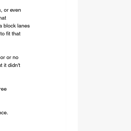
s, or even 
hat 
a block lanes 
 fit that 
nor or no 
it didn't 
ree 
nce.