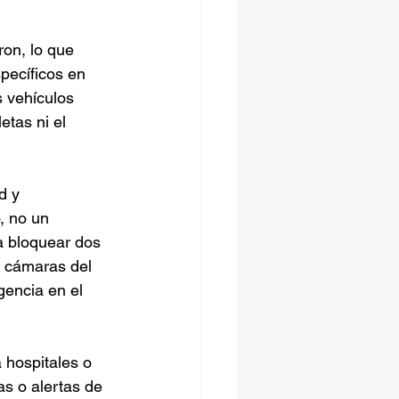
ron, lo que 
pecíficos en 
 vehículos 
tas ni el 
d y 
, no un 
a bloquear dos 
s cámaras del 
encia en el 
 hospitales o 
as o alertas de 