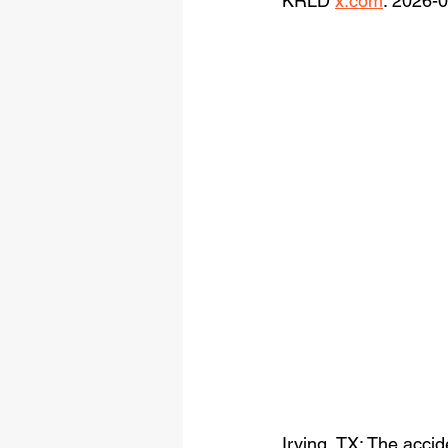
KRLD 
x.com
: 2026-
Irving, TX: 
The accide