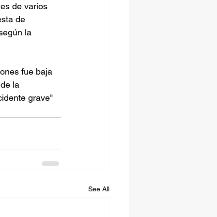
es de varios 
esta de 
según la 
iones fue baja 
de la 
cidente grave" 
See All