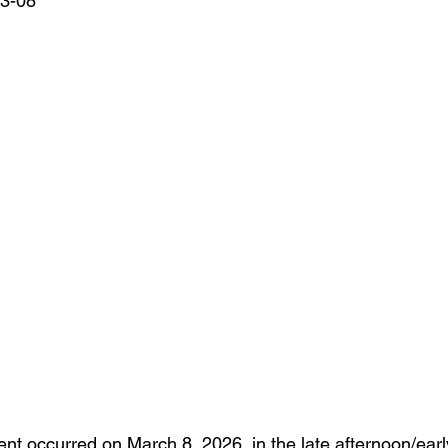
03-08
nt occurred on March 8, 2026, in the late afternoon/early