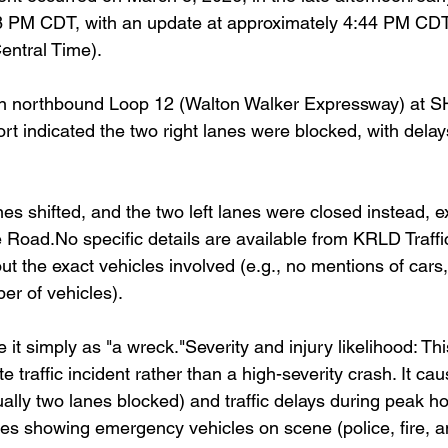
8 PM CDT, with an update at approximately 4:44 PM CDT
entral Time).
on northbound Loop 12 (Walton Walker Expressway) at SH-
port indicated the two right lanes were blocked, with dela
anes shifted, and the two left lanes were closed instead, 
 
Road.No
 specific details are available from KRLD Traffi
t the exact vehicles involved (e.g., no mentions of cars,
er of vehicles). 
it simply as "a wreck."Severity and injury likelihood: Th
traffic incident rather than a high-severity crash. It cau
ally two lanes blocked) and traffic delays during peak ho
 showing emergency vehicles on scene (police, fire, a