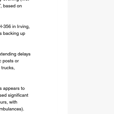
, based on 
356 in Irving, 
ys backing up 
extending delays 
c posts or 
 trucks, 
is appears to 
sed significant 
urs, with 
mbulances). 